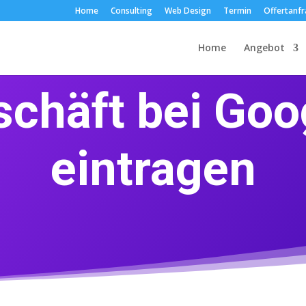
Home
Consulting
Web Design
Termin
Offertanf
Home
Angebot
chäft bei Go
eintragen